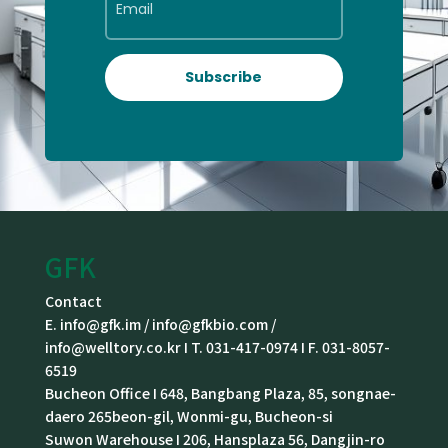
Subscribe
GFK
Contact
E. info@gfk.im / info@gfkbio.com /
info@welltory.co.kr I T. 031-417-0974 I F. 031-8057-
6519
Bucheon Office I 648, Bangbang Plaza, 85, songnae-
daero 265beon-gil, Wonmi-gu, Bucheon-si
Suwon Warehouse I 206, Hansplaza 56, Dangjin-ro