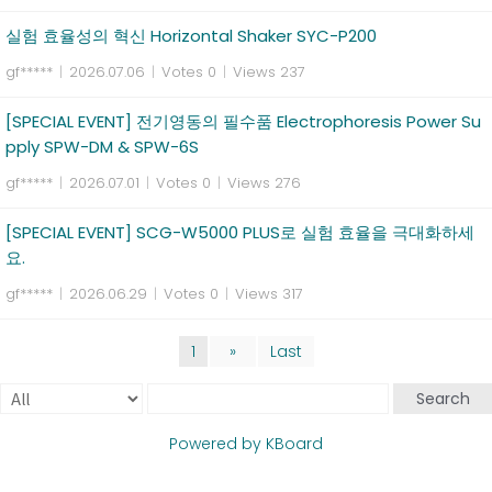
실험 효율성의 혁신 Horizontal Shaker SYC-P200
gf*****
|
2026.07.06
|
Votes 0
|
Views 237
[SPECIAL EVENT] 전기영동의 필수품 Electrophoresis Power Su
pply SPW-DM & SPW-6S
gf*****
|
2026.07.01
|
Votes 0
|
Views 276
[SPECIAL EVENT] SCG-W5000 PLUS로 실험 효율을 극대화하세
요.
gf*****
|
2026.06.29
|
Votes 0
|
Views 317
1
»
Last
Search
Powered by KBoard