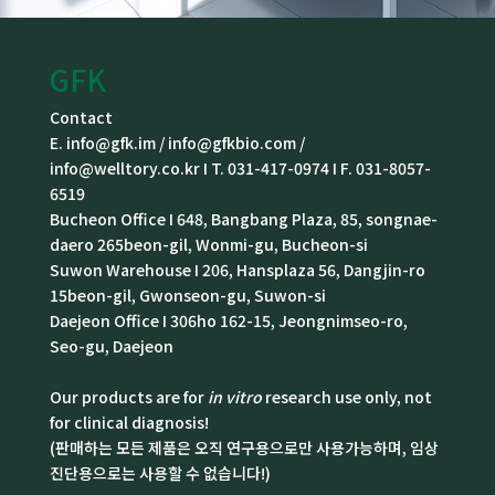
GFK
Contact
E. info@gfk.im / info@gfkbio.com /
info@welltory.co.kr I T. 031-417-0974 I F. 031-8057-
6519
Bucheon Office I 648, Bangbang Plaza, 85, songnae-
daero 265beon-gil, Wonmi-gu, Bucheon-si
Suwon Warehouse I 206, Hansplaza 56, Dangjin-ro
15beon-gil, Gwonseon-gu, Suwon-si
Daejeon Office I 306ho 162-15, Jeongnimseo-ro,
Seo-gu, Daejeon
Our products are for
in vitro
research use only, not
for clinical diagnosis!
(판매하는 모든 제품은 오직 연구용으로만 사용가능하며, 임상
진단용으로는 사용할 수 없습니다!)