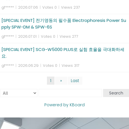
gf*****
|
2026.07.06
|
Votes 0
|
Views 237
[SPECIAL EVENT] 전기영동의 필수품 Electrophoresis Power Su
pply SPW-DM & SPW-6S
gf*****
|
2026.07.01
|
Votes 0
|
Views 277
[SPECIAL EVENT] SCG-W5000 PLUS로 실험 효율을 극대화하세
요.
gf*****
|
2026.06.29
|
Votes 0
|
Views 317
1
»
Last
Search
Powered by KBoard