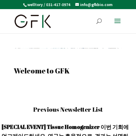
welltory / 031-417-0974
info@gfkbio.com
Welcome to GFK
Previous Newsletter List
[SPECIAL EVENT] Tissue Homogenizer 이번 기회에