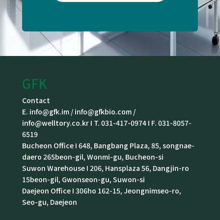
GFK
Contact
E. info@gfk.im / info@gfkbio.com /
info@welltory.co.kr I T. 031-417-0974 I F. 031-8057-
6519
Bucheon Office I 648, Bangbang Plaza, 85, songnae-
daero 265beon-gil, Wonmi-gu, Bucheon-si
Suwon Warehouse I 206, Hansplaza 56, Dangjin-ro
15beon-gil, Gwonseon-gu, Suwon-si
Daejeon Office I 306ho 162-15, Jeongnimseo-ro,
Seo-gu, Daejeon