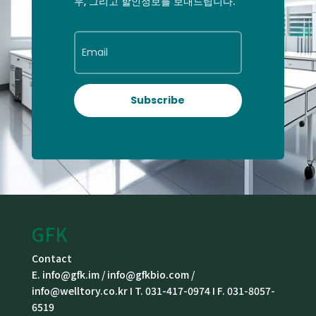
우, 그리고 할인정보를 보내드립니다.
Subscribe
GFK
Contact
E. info@gfk.im / info@gfkbio.com /
info@welltory.co.kr I T. 031-417-0974 I F. 031-8057-
6519