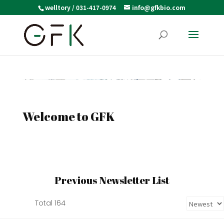
welltory / 031-417-0974
info@gfkbio.com
Welcome to GFK
Previous Newsletter List
Total 164