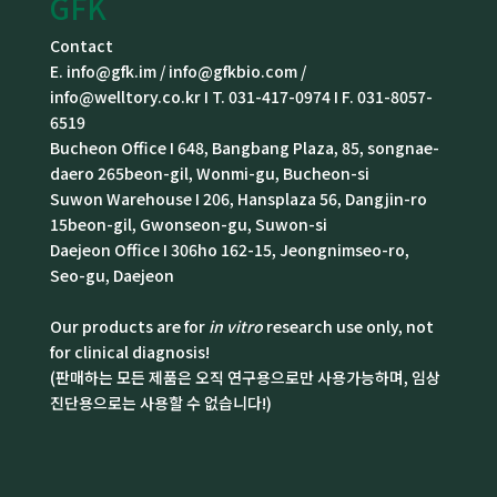
GFK
Contact
E. info@gfk.im / info@gfkbio.com /
info@welltory.co.kr I T. 031-417-0974 I F. 031-8057-
6519
Bucheon Office I 648, Bangbang Plaza, 85, songnae-
daero 265beon-gil, Wonmi-gu, Bucheon-si
Suwon Warehouse I 206, Hansplaza 56, Dangjin-ro
15beon-gil, Gwonseon-gu, Suwon-si
Daejeon Office I 306ho 162-15, Jeongnimseo-ro,
Seo-gu, Daejeon
Our products are for
in vitro
research use only, not
for clinical diagnosis!
(판매하는 모든 제품은 오직 연구용으로만 사용가능하며, 임상
진단용으로는 사용할 수 없습니다!)