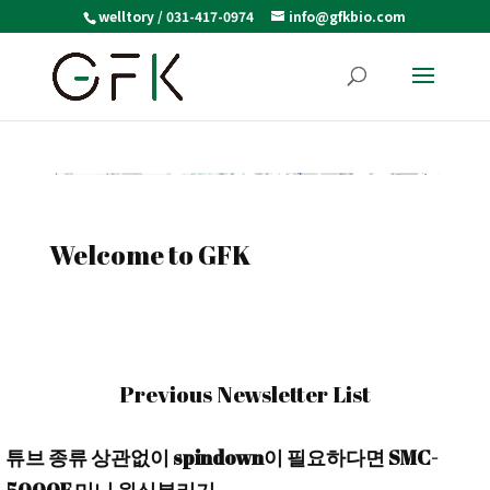
welltory / 031-417-0974
info@gfkbio.com
Welcome to GFK
Previous Newsletter List
튜브 종류 상관없이 spindown이 필요하다면 SMC-