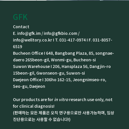
GFK
Contact
E. info@gfk.im / info@gfkbio.com /
info@welltory.co.kr I T. 031-417-0974 I F. 031-8057-
6519
Bucheon Office I 648, Bangbang Plaza, 85, songnae-
daero 265beon-gil, Wonmi-gu, Bucheon-si
Suwon Warehouse I 206, Hansplaza 56, Dangjin-ro
15beon-gil, Gwonseon-gu, Suwon-si
Daejeon Office I 306ho 162-15, Jeongnimseo-ro,
Seo-gu, Daejeon
Our products are for
in vitro
research use only, not
for clinical diagnosis!
(판매하는 모든 제품은 오직 연구용으로만 사용가능하며, 임상
진단용으로는 사용할 수 없습니다!)