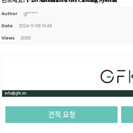
만드세요! T-20 Automated Gel Casting System
Author
gf*****
Date
2024-11-08 01:49
Views
3005