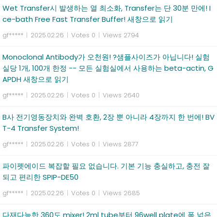
Wet Transfer시 발생하는 열 최소화, Transfer는 단 30분 만에! I
ce-bath Free Fast Transfer Buffer! 새창으로 읽기
gf*****
|
2025.02.26
|
Votes 0
|
Views 2794
Monoclonal Antibody가 오천원! ?샘플사이즈가 아닙니다! 실험
실당 1개, 100개 한정 -- 모든 실험실에서 사용하는 beta-actin, G
APDH 새창으로 읽기
gf*****
|
2025.02.26
|
Votes 0
|
Views 2640
B사 전기영동장치와 완벽 호환, 2장 뿐 아니라 4장까지 한 번에! BV
T-4 Transfer System!
gf*****
|
2025.02.26
|
Votes 0
|
Views 2877
파이펫에이드 복잡할 필요 없습니다. 기본 기능 충실하고, 충전 잘
되고 편리한 SPIP-DE50
gf*****
|
2025.02.26
|
Votes 0
|
Views 2685
다재다능한 360도 mixer! 2ml tube부터 96well plate에 폭 넓은