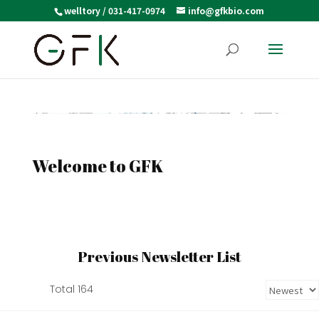
welltory / 031-417-0974
info@gfkbio.com
Welcome to GFK
Previous Newsletter List
Total 164