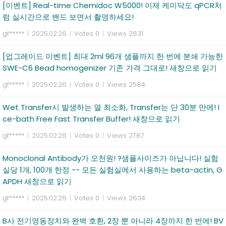
[이벤트] Real-time Chemidoc W5000! 이제 케미닥도 qPCR처
럼 실시간으로 밴드 보면서 촬영하세요!
gf*****
|
2025.02.26
|
Votes 0
|
Views 2831
[업그레이드 이벤트] 최대 2ml 96개 샘플까지 한 번에 분쇄 가능한
SWE-C6 Bead homogenizer 기존 가격 그대로! 새창으로 읽기
gf*****
|
2025.02.26
|
Votes 0
|
Views 2584
Wet Transfer시 발생하는 열 최소화, Transfer는 단 30분 만에! I
ce-bath Free Fast Transfer Buffer! 새창으로 읽기
gf*****
|
2025.02.26
|
Votes 0
|
Views 2787
Monoclonal Antibody가 오천원! ?샘플사이즈가 아닙니다! 실험
실당 1개, 100개 한정 -- 모든 실험실에서 사용하는 beta-actin, G
APDH 새창으로 읽기
gf*****
|
2025.02.26
|
Votes 0
|
Views 2634
B사 전기영동장치와 완벽 호환, 2장 뿐 아니라 4장까지 한 번에! BV