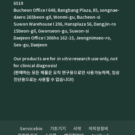
6519
Bucheon Office I 648, Bangbang Plaza, 85, songnae-
daero 265beon-gil, Wonmi-gu, Bucheon-si
Suwon Warehouse I 206, Hansplaza 56, Dangjin-ro
15beon-gil, Gwonseon-gu, Suwon-si
Daejeon Office I 306ho 162-15, Jeongnimseo-ro,
Seo-gu, Daejeon
Our products are for
in vitro
research use only, not
for clinical diagnosis!
(판매하는 모든 제품은 오직 연구용으로만 사용가능하며, 임상
진단용으로는 사용할 수 없습니다!)
Servicebio
기초기기
시약
이미징장비