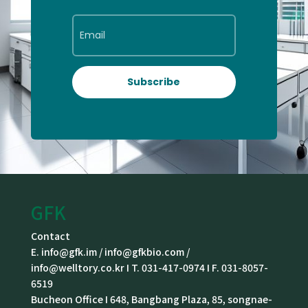
Subscribe
GFK
Contact
E. info@gfk.im / info@gfkbio.com /
info@welltory.co.kr I T. 031-417-0974 I F. 031-8057-
6519
Bucheon Office I 648, Bangbang Plaza, 85, songnae-