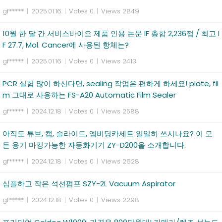
gf*****
|
2025.01.16
|
Votes 0
|
Views 2849
10월 한 달 간 서비스바이오 제품 인용 논문 IF 총합 2,236점 / 최고 I
F 27.7, Mol. Cancer에 사용된 항체는?
gf*****
|
2025.01.16
|
Votes 0
|
Views 2413
PCR 실험 많이 하신다면, sealing 작업은 편하게 하세요! plate, fil
m 그대로 사용하는 FS-A20 Automatic Film Sealer
gf*****
|
2024.12.18
|
Votes 0
|
Views 2588
아직도 튜브, 캡, 슬라이드, 엠비딩카세트 일일히 쓰시나요? 이 모
든 용기 마킹가능한 자동화기기 ZY-D200을 소개합니다.
gf*****
|
2024.12.18
|
Votes 0
|
Views 2628
심플하고 작은 석션펌프 SZY-2L Vacuum Aspirator
gf*****
|
2024.12.18
|
Votes 0
|
Views 2298