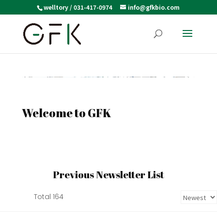
welltory / 031-417-0974
info@gfkbio.com
Welcome to GFK
Previous Newsletter List
Total 164