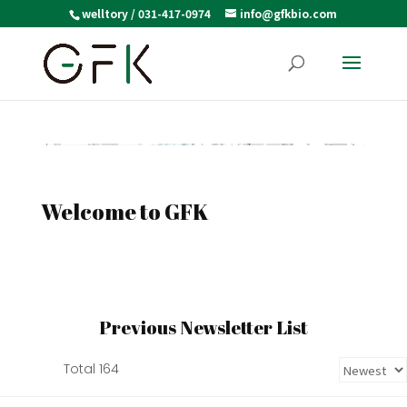
welltory / 031-417-0974
info@gfkbio.com
Welcome to GFK
Previous Newsletter List
Total 164