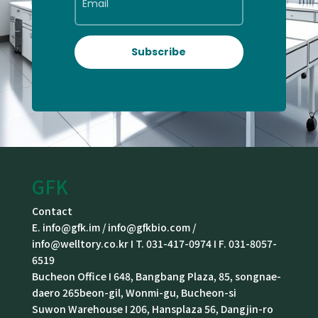
Subscribe
GFK
Contact
E. info@gfk.im / info@gfkbio.com /
info@welltory.co.kr I T. 031-417-0974 I F. 031-8057-
6519
Bucheon Office I 648, Bangbang Plaza, 85, songnae-
daero 265beon-gil, Wonmi-gu, Bucheon-si
Suwon Warehouse I 206, Hansplaza 56, Dangjin-ro