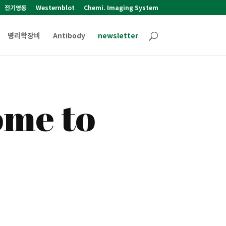
전기영동
Westernblot
Chemi. Imaging System
병리학장비
Antibody
newsletter
me to