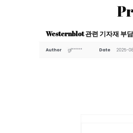
Pr
Westernblot 관련 기자재 
Author
gf*****
Date
2025-08