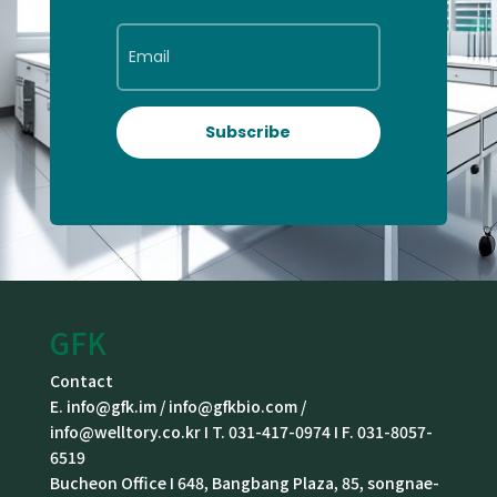
Subscribe
GFK
Contact
E. info@gfk.im / info@gfkbio.com /
info@welltory.co.kr I T. 031-417-0974 I F. 031-8057-
6519
Bucheon Office I 648, Bangbang Plaza, 85, songnae-