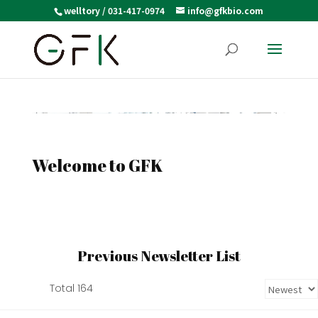
welltory / 031-417-0974
info@gfkbio.com
Welcome to GFK
Previous Newsletter List
Total 164